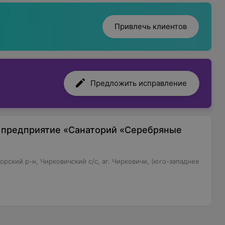
Привлечь клиентов
Предложить исправление
 предприятие «Санаторий «Серебряные
рский р-н, Чирковичский с/с, аг. Чирковичи, (юго-западнее
те, неподалеку от заказника «Выдрица». Озера,
ают пребывание здесь приятным и комфортным, а
й. Посетителям предлагаются различные виды
 комплексном оздоровлении.