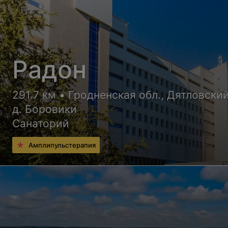
Радон
291.7 км • Гродненская обл., Дятловский
д. Боровики
Санаторий
Амплипульстерапия