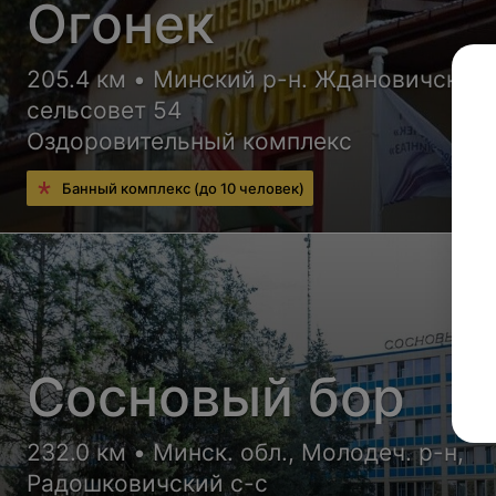
Огонек
205.4 км • Минский р-н. Ждановичский
сельсовет 54
Оздоровительный комплекс
Банный комплекс (до 10 человек)
Сосновый бор
232.0 км • Минск. обл., Молодеч. р-н,
Радошковичский c-с