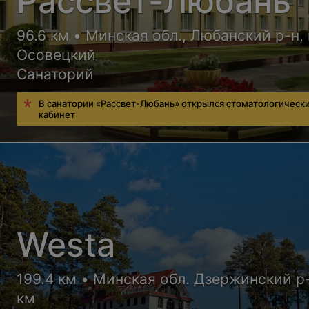
Рассвет-Любань
96.6 км • Минская обл., Любанский р-н, 
Осовецкий
Санаторий
В санатории «Рассвет-Любань» открылся стоматологическ
кабинет
Westa
199.4 км • Минская обл. Дзержинский р
км