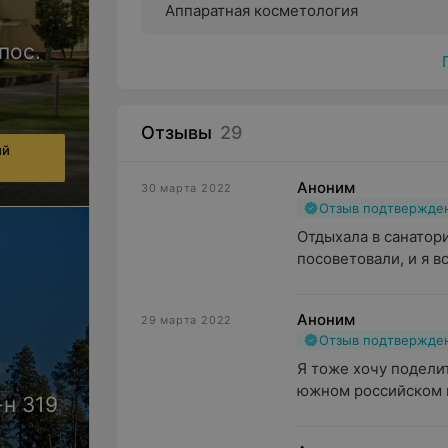
Аппаратная косметология
пос.
Отзывы
29
ий
Аноним
30 марта 2022
Отзыв подтвержде
Отдыхала в санатори
посоветовали, и я в
Аноним
29 марта 2022
Отзыв подтвержде
Я тоже хочу поделит
южном российском го
-н 319