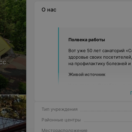
О нас
Полвека работы
Вот уже 50 лет санаторий «
здоровье своих посетителей
сс
на профилактику болезней и
Живой источник
У санатория «Серебряные кл
одна из достопримечательнос
красотой природы дает отдых
Тип учреждения
Оснащение и опыт
Районные центры
Накопленный за долгие годы
лечебно−диагностической ба
Месторасположение