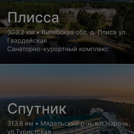
Плисса
303.2 км • Витебская обл. д. Плиса ул.
Гвардейская
Санаторно-курортный комплекс
Спутник
313.6 км • Мядельский р-н, к.п.Нарочь,
ул.Туристская