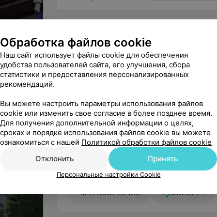
всесторонняя работа.
Цены
Обработка файлов cookie
Когда вы заботитесь о своем здоровье, о
и энергию для жизни. Полноценный отды
2-местный 1-
2-местный 1-
Наш сайт использует файлы cookie для обеспечения
комнатный номер
комнатный номер
заболеваний.
удобства пользователей сайта, его улучшения, сбора
второй категории
первой категории
статистики и предоставления персонализированных
Санаторий «Серебряные ключи» позволя
«Twin»
«Twin»
рекомендаций.
позаботиться о своем здоровье.
Вы можете настроить параметры использования файлов
Услуги санатория «Серебряные ключи»:
cookie или изменить свое согласие в более позднее время.
Цена по запросу
Цена по запросу
Для получения дополнительной информации о целях,
Лечение заболеваний системы крово
сроках и порядке использования файлов cookie вы можете
ознакомиться с нашей
Политикой обработки файлов cookie
Лечение заболеваний дыхательной с
Отклонить
Принять
Лечение заболеваний опорно−двигат
Гомельская обл. Светлогорский р-н аг.
Персональные настройки Cookie
Чирковичи
Лечение костно−мышечной системы и
КРУГЛОСУТОЧНО
МАРШРУТ
Лечение нервной системы
Лечение женской половой системы