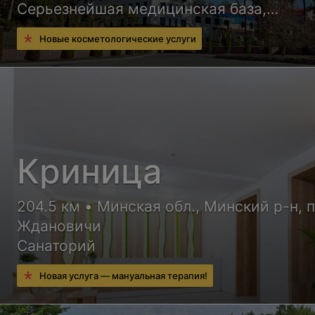
Серьезнейшая медицинская база,
квалифицированные врачи и уютные но
Новые косметологические услуги
корпусов санатория обеспечат Вам
высококлассный отдых с пользой для
здоровья
Криница
204.5 км • Минская обл., Минский р-н, п
Ждановичи
Санаторий
Новая услуга — мануальная терапия!