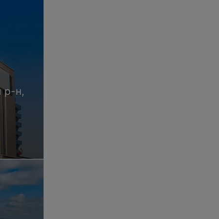
Санаторий посещают более 13000 гостей 
предусмотрен штат из 330 сотрудников д
самом важном месте. Для уютного отдыха
необходимое для пребывания.
Для тех посетителей, которым требуется
специалистами различных направлений. 
санаторий «Серебряные ключи» проводит
 р-н,
соответствии с научным обоснованием и
Санаторий «Серебряные ключи» — душе
Обращаем ваше внимание, что обя
рекламируемые медицинские услу
побочные реакции.