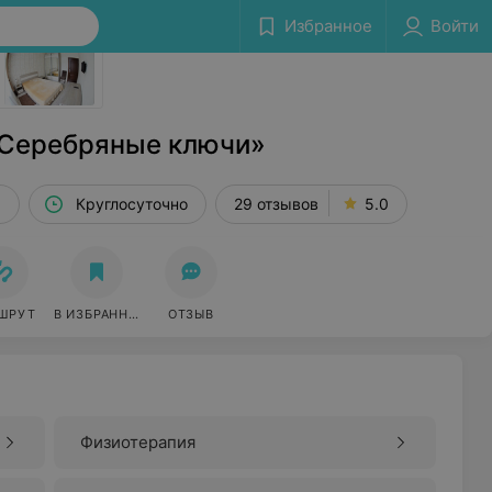
Избранное
Войти
Сообщить об ошибке
«Серебряные ключи»
н аг. Чирковичи
Круглосуточно
29 отзывов
5.0
ШРУТ
В ИЗБРАННОЕ
ОТЗЫВ
Физиотерапия