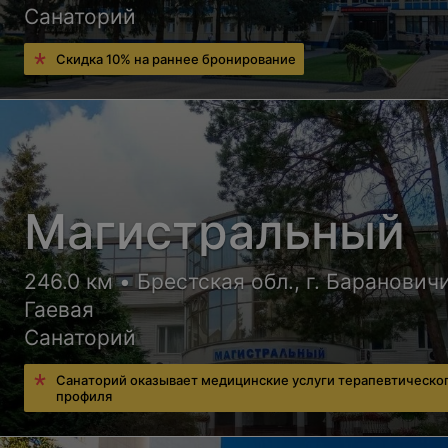
Санаторий
Скидка 10% на раннее бронирование
Магистральный
246.0 км • Брестская обл., г. Барановичи
Гаевая
Санаторий
Санаторий оказывает медицинские услуги терапевтическо
профиля