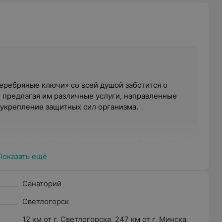
Серебряные ключи» со всей душой заботится о
, предлагая им различные услуги, направленные
 укрепление защитных сил организма.
ючи» есть свой источник минеральной воды. Это
тей, которая в совокупности с богатством и
Показать ещё
 для души и тела.
Санаторий
Светлогорск
 работы опыт подкрепляется наличием
зы, с помощью чего с пациентами ведется
12 км от г. Светлогорска, 247 км от г. Минска